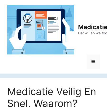
Ga
naar
de
inhoud
Medicatie
Dat willen we to
Menu
Medicatie Veilig En
Snel, Waarom?