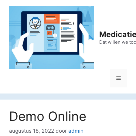
Ga
naar
de
inhoud
Medicatie
Dat willen we to
Menu
Demo Online
augustus 18, 2022
door
admin