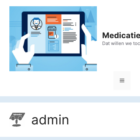
Ga
naar
de
inhoud
Medicatie
Dat willen we to
Menu
admin